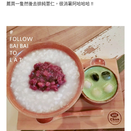
薦買一隻然後去排純薏仁，很消暑阿哈哈哈 !!