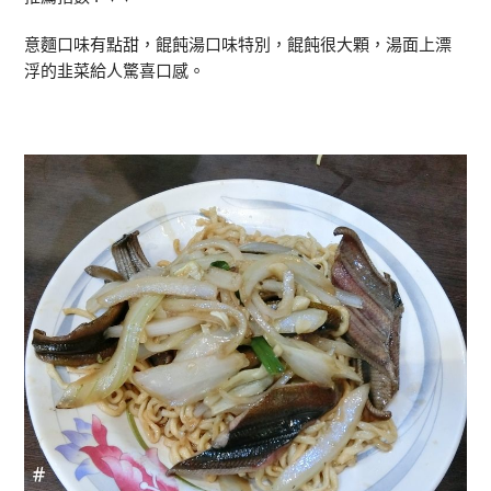
意麵口味有點甜，餛飩湯口味特別，餛飩很大顆，湯面上漂
浮的韭菜給人驚喜口感。