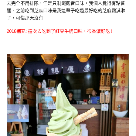
去完全不用排隊，但是只剩鐵觀音口味，我個人覺得有點普
通，之前吃到芝麻口味是我這輩子吃過最好吃的芝麻霜淇淋
了，可惜那天沒有
2018補充: 這次去吃到了紅豆牛奶口味，很香濃好吃 !