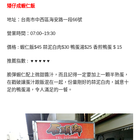
矮仔成蝦仁飯
地址：台南市中西區海安路一段66號
營業時間：07:00–19:30
價格 : 蝦仁飯$45 蒜泥白肉$30 鴨蛋湯$25 香煎鴨蛋 $ 15
推薦指數 : ♥ ♥ ♥ ♥ ♥
脆彈蝦仁配上微甜醬汁，而且記得一定要加上一顆半熟蛋，
在戳破讓蛋汁跟飯混在一起，份量剛好的蒜泥白肉，誠意十
足的鴨蛋湯，令人滿足的一餐。