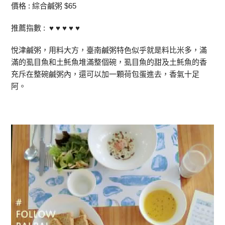
價格 : 綜合鹹粥 $65
推薦指數 : ♥ ♥ ♥ ♥ ♥
悅津鹹粥，用料大方，臺南鹹粥特色似乎就是料比米多，滿
滿的虱目魚和土魠魚堆滿整個碗，虱目魚的甜及土魠魚的香
充斥在整碗鹹粥內，還可以加一顆荷包蛋進去，香氣十足
阿。