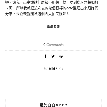
遊，讓我一出高鐵站什麼都不用想，就可以到處玩樂拍照打
卡阿 ! 所以我就把這次去的幾個很棒的cafe整理出來跟妳們
分享，去嘉義就照著這個去大拍美照吧 !…
繼續閱讀
Comments
0
由
白白Abby
關於白白ABBY