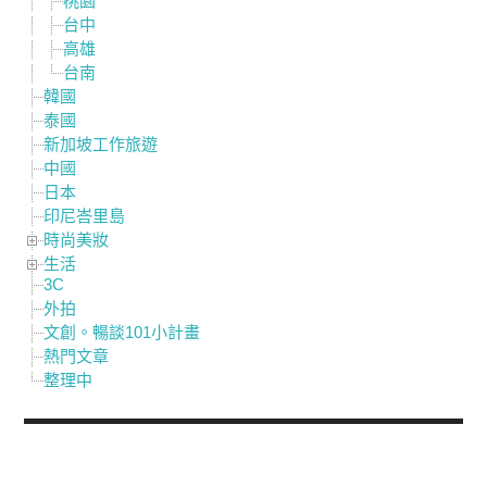
桃園
台中
高雄
台南
韓國
泰國
新加坡工作旅遊
中國
日本
印尼峇里島
時尚美妝
生活
3C
外拍
文創。暢談101小計畫
熱門文章
整理中