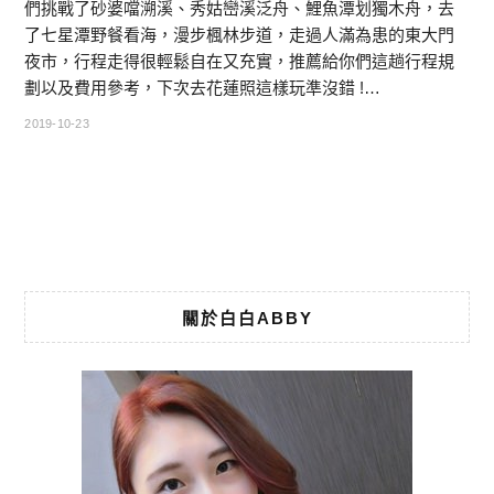
們挑戰了砂婆噹溯溪、秀姑巒溪泛舟、鯉魚潭划獨木舟，去
了七星潭野餐看海，漫步楓林步道，走過人滿為患的東大門
夜市，行程走得很輕鬆自在又充實，推薦給你們這趟行程規
劃以及費用參考，下次去花蓮照這樣玩準沒錯 !…
2019-10-23
關於白白ABBY