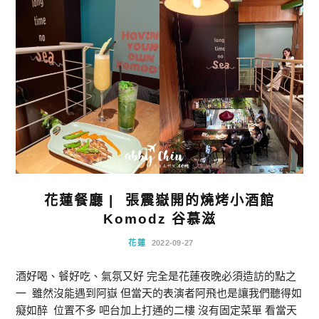
花蓮餐廳 | ⁡ 張震嶽開的燒烤小酒館
Komodz 谷慕滋
花蓮
2022-09-27
酒好喝、餐好吃、氣氛又好 完全是花蓮夜晚必須造訪的點之
一 ⁡ 雖然沒能遇到阿嶽 但當天的表演者阿飛也是讓我們聽得如
癡如醉 ⁡ 位置不多 吧台加上打通的二樓 沒有固定菜單 看當天