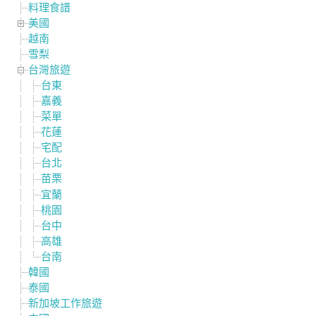
料理食譜
美國
越南
雪梨
台灣旅遊
台東
嘉義
菜單
花蓮
宅配
台北
苗栗
宜蘭
桃園
台中
高雄
台南
韓國
泰國
新加坡工作旅遊