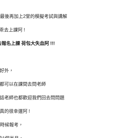
，最後再加上2堂的模擬考試與講解
乖去上課阿 !
報名上課 荷包大失血阿 !!!
好外，
都可以在課間去問老師
話老師也都歡迎我們回去問問題
的很幸運阿 !
的時候報考，