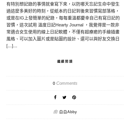
有特別想記錄的事情就會寫下來，以防哪天忘記生命中發生
過這麼多美好的時刻，從紙本的日記到後來習慣寫部落格，
或是在IG上發簡單的紀錄，每每重溫都慶幸自己有寫日記的
習慣，這次試用 溫度日記Hearty Journal ，我覺得是一款非
常適合女生使用的線上日記軟體，不僅有超療癒的手繪插畫
風格、可以加入圖片或是貼圖的設計、還可以與好友交換日
[…]…
繼續閱讀
Comments
0
由
白白Abby