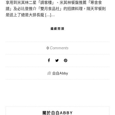
享用到米其林二星「請客樓」、米其林餐盤推薦「寒舍食
譜」及必比登推介「雙月食品社」的招牌料理，隔天早餐則
是送上了總是大排長龍 […]…
繼續閱讀
Comments
0
由
白白Abby
關於白白ABBY