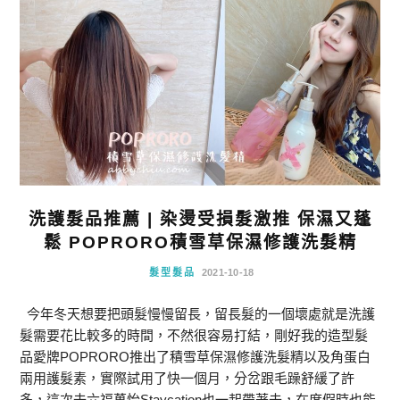
洗護髮品推薦 | 染燙受損髮激推 保濕又蓬
鬆 POPRORO積雪草保濕修護洗髮精
髮型髮品
2021-10-18
今年冬天想要把頭髮慢慢留長，留長髮的一個壞處就是洗護
髮需要花比較多的時間，不然很容易打結，剛好我的造型髮
品愛牌POPRORO推出了積雪草保濕修護洗髮精以及角蛋白
兩用護髮素，實際試用了快一個月，分岔跟毛躁舒緩了許
多，這次去六福萬怡Staycation也一起帶著去，在度假時也能