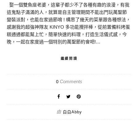
娶一個雙魚座老婆，這輩子都少不了各種有趣的浪漫，有我
這鬼點子滿滿的人，就算是自主管理期間不能出門玩萬聖節
變裝派對，也能在家過節唷 ! 構思了幾天的菜單跟各種想法，
感謝我的超強神隊友 KINYO 多功能攪拌棒，從前置備料烤蛋
糕通通都能幫上忙，簡單快速的料理，打造生活儀式感，今
晚，一起在家度過一個特別的萬聖節約會吧!…
繼續閱讀
Comments
0
由
白白Abby