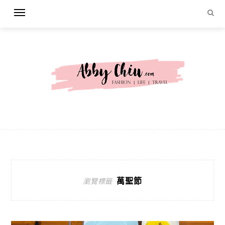
萬聖節
瀏覽標籤