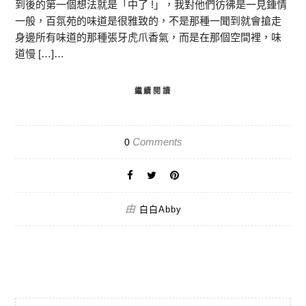
到後的第一個想法就是「中了 !」，我對他們彷彿是一見鍾情
一般，百氛苑的味道是很雅致的，不是那種一聞到就會搶走
身邊所有味道的那種張牙虎爪香氣，而是在那個空間裡，味
道慢 […]…
繼續閱讀
Comments
0
由
白白Abby