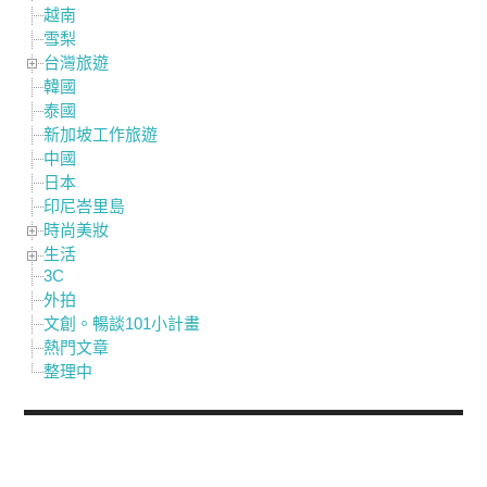
越南
雪梨
台灣旅遊
韓國
泰國
新加坡工作旅遊
中國
日本
印尼峇里島
時尚美妝
生活
3C
外拍
文創。暢談101小計畫
熱門文章
整理中