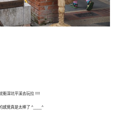
深坑平溪去玩拉 !!!!
覺真是太棒了 ^____^