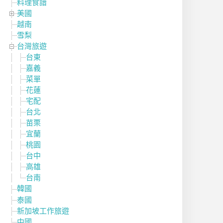
料理食譜
美國
越南
雪梨
台灣旅遊
台東
嘉義
菜單
花蓮
宅配
台北
苗栗
宜蘭
桃園
台中
高雄
台南
韓國
泰國
新加坡工作旅遊
中國