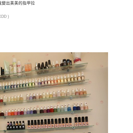
我變出美美的指甲拉
D )