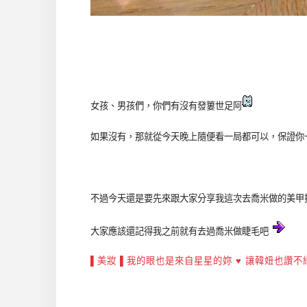
女孩、男孩們，你們有沒有發簍世足阿
如果沒有，那就從今天晚上隨便看一局都可以，保證你一定
不過今天還是要先來跟大家分享我這次去喬米做的美甲拉 
大家應該還記得我之前就有去過喬米做睫毛吧
▌美妝 ▌我的眼也是來自星星的妳 ♥ 讓韓妞也讚不絕口的電