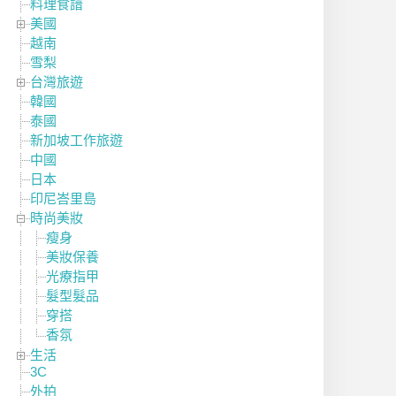
料理食譜
美國
越南
雪梨
台灣旅遊
韓國
泰國
新加坡工作旅遊
中國
日本
印尼峇里島
時尚美妝
瘦身
美妝保養
光療指甲
髮型髮品
穿搭
香氛
生活
3C
外拍