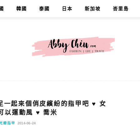
國
韓國
泰國
日本
新加坡
峇里島
足一起來個俏皮繽紛的指甲吧 ♥ 女
可以運動風 ♥ 喬米
光療指甲
2014-06-24