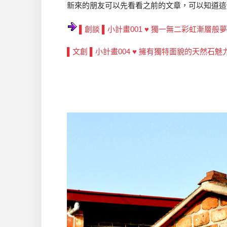
新來的朋友可以先看看之前的文章，可以知道這
▌創談 ▌小計畫001 ♥ 獨一無二彩虹漸層般夢幻溫
▌文創 ▌小計畫004 ♥ 擁有獨特面貌的天然石魅力 ♥ Tre