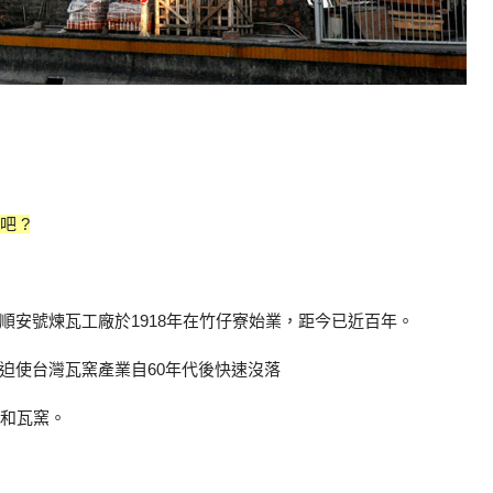
 ?
順安號煉瓦工廠於1918年在竹仔寮始業，距今已近百年。
迫使台灣瓦窯產業自60年代後快速沒落
三和瓦窯。