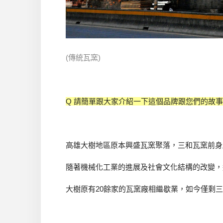
(傳統瓦窯)
Q 請簡單跟大家介紹一下這個品牌跟您們的故事吧
高雄大樹地區原本興盛瓦窯聚落，三和瓦窯前身
隨著機械化工業的進展及社會文化結構的改變，
大樹原有20餘家的瓦窯廠相繼歇業，如今僅剩