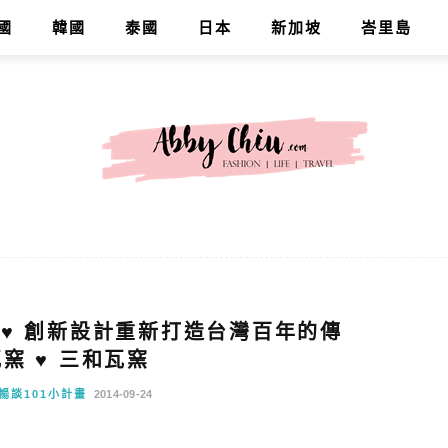
國
韓國
泰國
日本
新加坡
峇里島
5 ♥ 創新設計重新打造台灣百年的傳
窯 ♥ 三和瓦窯
暢談101小計畫
2014-09-24