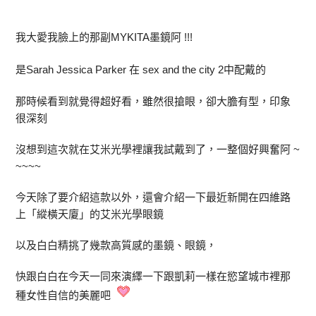
我大愛我臉上的那副MYKITA墨鏡阿 !!!
是Sarah Jessica Parker 在 sex and the city 2中配戴的
那時候看到就覺得超好看，雖然很搶眼，卻大膽有型，印象
很深刻
沒想到這次就在艾米光學裡讓我試戴到了，一整個好興奮阿 ~
~~~~
今天除了要介紹這款以外，還會介紹一下最近新開在四維路
上「縱橫天廈」的艾米光學眼鏡
以及白白精挑了幾款高質感的墨鏡、眼鏡，
快跟白白在今天一同來演繹一下跟凱莉一樣在慾望城市裡那
種女性自信的美麗吧