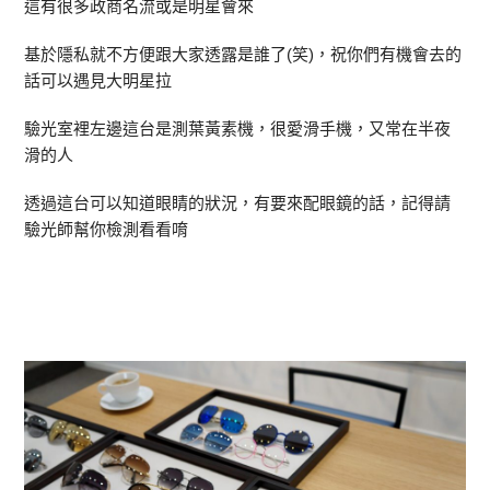
這有很多政商名流或是明星會來
基於隱私就不方便跟大家透露是誰了(笑)，祝你們有機會去的
話可以遇見大明星拉
驗光室裡左邊這台是測葉黃素機，很愛滑手機，又常在半夜
滑的人
透過這台可以知道眼睛的狀況，有要來配眼鏡的話，記得請
驗光師幫你檢測看看唷