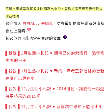
每篇文章都是我花很多時間寫出來的，喜歡的話不要吝嗇幫我按
讚或推唷
歡迎加入
白白Abby 去哪兒
，更多最新的資訊還有好康都
會在上面唷
其它你們可能也會有興趣的文章
▌我說 ▌2月生活小札記 ♥ 期待已久的港澳行、過年吃
爽爽的日子
▌我說 ▌1月生活小札記 ♥ 新的一年希望部落格的更新
速度可以更進步
▌我說 ▌12月生活小札記 ♥ 2014掰掰，讓我們一起迎
接更精采的2015吧
▌我說 ▌11月生活小札記 ♥ 就算超忙碌也不能停止部