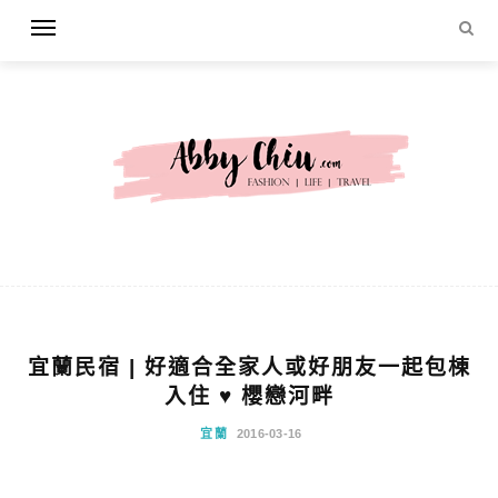
宜蘭民宿 | 好適合全家人或好朋友一起包棟
入住 ♥ 櫻戀河畔
宜蘭
2016-03-16