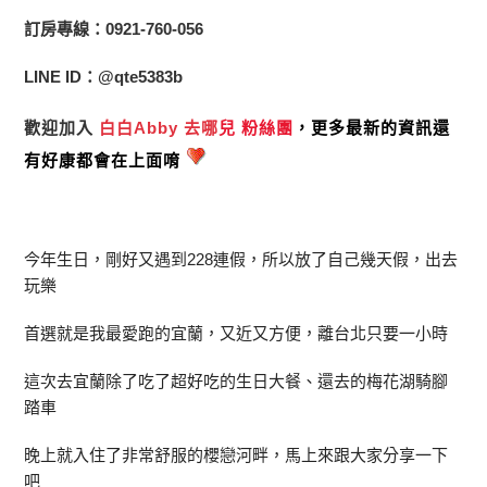
訂房專線：0921-760-056
LINE ID：@qte5383b
歡迎加入
白白Abby 去哪
兒 粉絲團
，更多最新的資訊還
有好康都會在上面唷
今年生日，剛好又遇到228連假，所以放了自己幾天假，出去
玩樂
首選就是我最愛跑的宜蘭，又近又方便，離台北只要一小時
這次去宜蘭除了吃了超好吃的生日大餐、還去的梅花湖騎腳
踏車
晚上就入住了非常舒服的櫻戀河畔，馬上來跟大家分享一下
吧