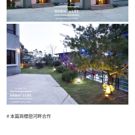
# 本篇與櫻戀河畔合作