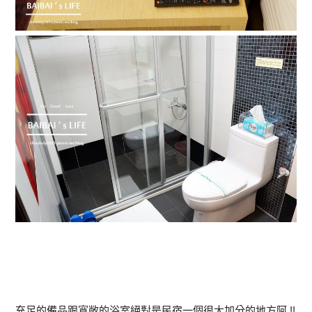
充足的備品跟寬敞的浴室絕對是民宿一個很大加分的地方阿 !!