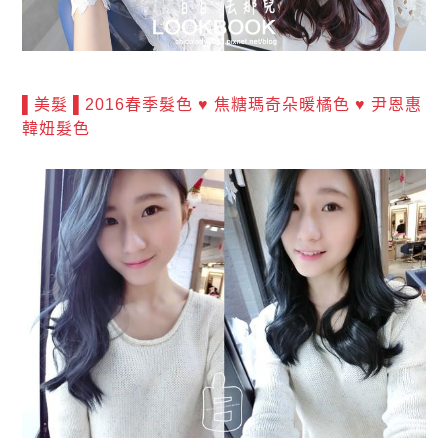
▌美髮 ▌2016春季髮色 ♥ 焦糖瑪奇朵暖橘色 ♥ 尹恩惠
韓妞髮色