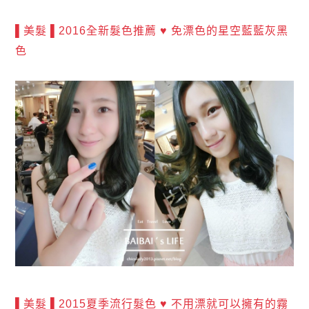
▌美髮 ▌2016全新髮色推薦 ♥ 免漂色的星空藍藍灰黑
色
▌美髮 ▌2015夏季流行髮色 ♥ 不用漂就可以擁有的霧