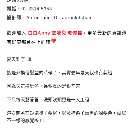
電話 :
02 2314 5353
設計師 :
Aaron Line ID : aaronletshair
歡迎加入
白白Abby 去哪
兒 粉絲團
，更多最新的資訊還
有好康都會在上面唷
夏天到了 !!!!
該是來換個髮型的時候了，其實去年夏天我也有剪短
因為天氣這麼熱，長髮真的是很辛苦
不只每天黏答答、洗頭吹頭更是一大工程
這次趁著剪短還燙了髮尾，以及補染了藍黑的深髮色，試試
不一樣的感覺啦 !!!