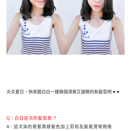
炎炎夏日，快來跟白白一樣換個清爽又搶眼的新髮型吧 ♥ ♥
Q : 白白這次的髮型是 ?
A : 這次染的是藍黑綠髮色加上剪短及髮尾燙彎微捲