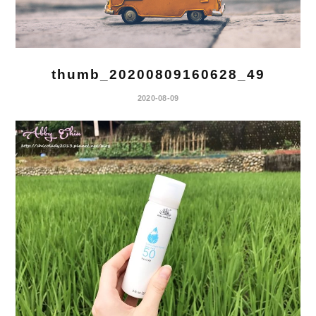
thumb_20200809160628_49
2020-08-09