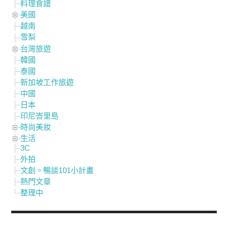
料理食譜
美國
越南
雪梨
台灣旅遊
韓國
泰國
新加坡工作旅遊
中國
日本
印尼峇里島
時尚美妝
生活
3C
外拍
文創。暢談101小計畫
熱門文章
整理中