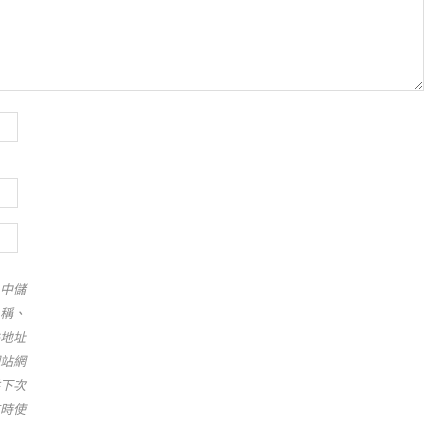
中儲
稱、
地址
站網
下次
時使