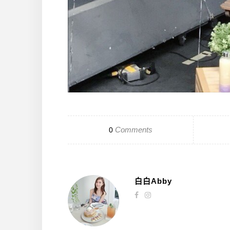
Comments
0
白白Abby