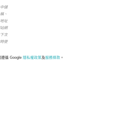
中儲
稱、
地址
站網
下次
時使
遵循 Google
隱私權政策
及
服務條款
。