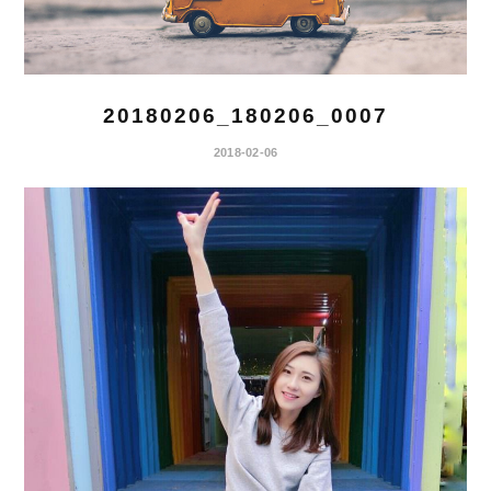
20180206_180206_0007
2018-02-06