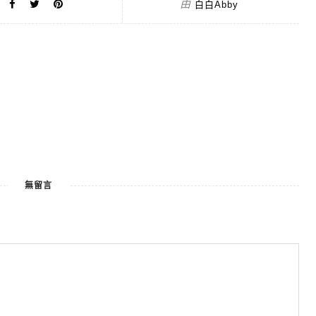
由
白白Abby
無留言