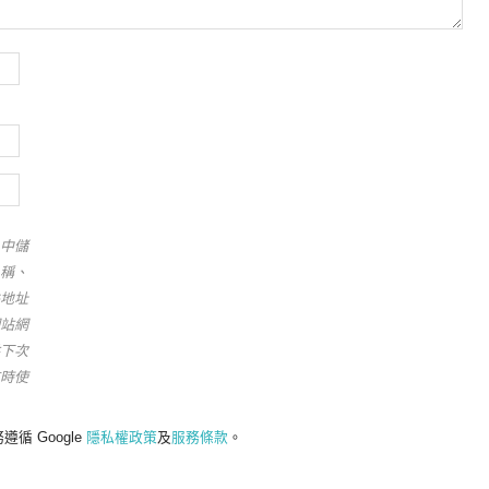
中儲
稱、
地址
站網
下次
時使
遵循 Google
隱私權政策
及
服務條款
。