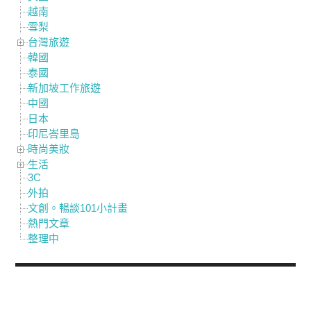
越南
雪梨
台灣旅遊
韓國
泰國
新加坡工作旅遊
中國
日本
印尼峇里島
時尚美妝
生活
3C
外拍
文創。暢談101小計畫
熱門文章
整理中