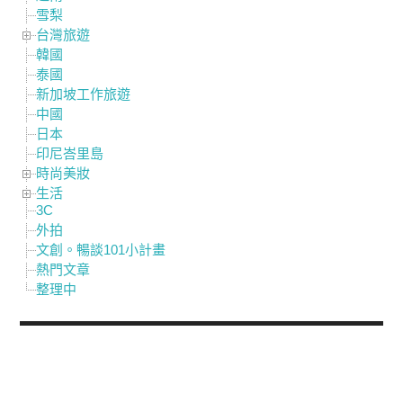
雪梨
台灣旅遊
韓國
泰國
新加坡工作旅遊
中國
日本
印尼峇里島
時尚美妝
生活
3C
外拍
文創。暢談101小計畫
熱門文章
整理中