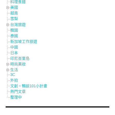
料理食譜
美國
越南
雪梨
台灣旅遊
韓國
泰國
新加坡工作旅遊
中國
日本
印尼峇里島
時尚美妝
生活
3C
外拍
文創。暢談101小計畫
熱門文章
整理中