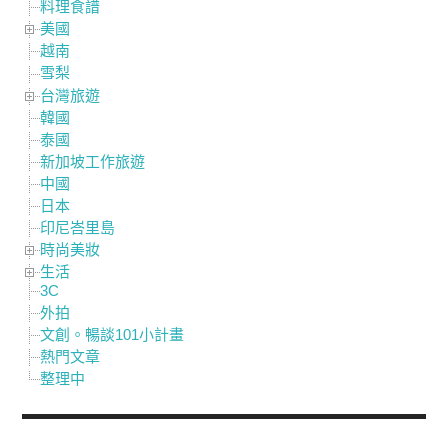
料理食譜
美國
越南
雪梨
台灣旅遊
韓國
泰國
新加坡工作旅遊
中國
日本
印尼峇里島
時尚美妝
生活
3C
外拍
文創。暢談101小計畫
熱門文章
整理中