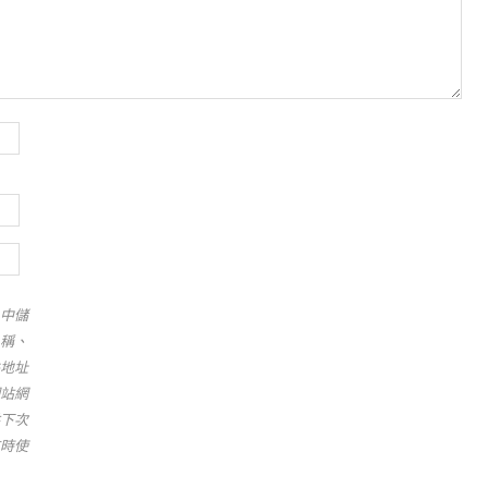
中儲
稱、
地址
站網
下次
時使