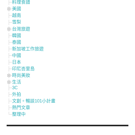
料理食譜
美國
越南
雪梨
台灣旅遊
韓國
泰國
新加坡工作旅遊
中國
日本
印尼峇里島
時尚美妝
生活
3C
外拍
文創。暢談101小計畫
熱門文章
整理中