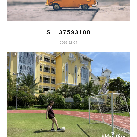
S__37593108
2019-11-04