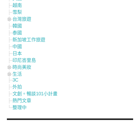
越南
雪梨
台灣旅遊
韓國
泰國
新加坡工作旅遊
中國
日本
印尼峇里島
時尚美妝
生活
3C
外拍
文創。暢談101小計畫
熱門文章
整理中