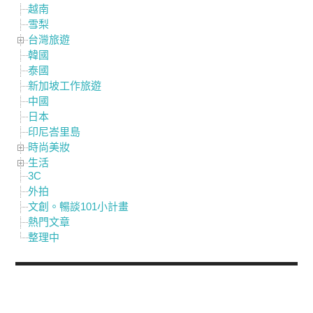
越南
雪梨
台灣旅遊
韓國
泰國
新加坡工作旅遊
中國
日本
印尼峇里島
時尚美妝
生活
3C
外拍
文創。暢談101小計畫
熱門文章
整理中