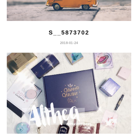
S__5873702
2018-01-24