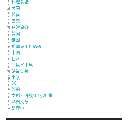
料理食譜
美國
越南
雪梨
台灣旅遊
韓國
泰國
新加坡工作旅遊
中國
日本
印尼峇里島
時尚美妝
生活
3C
外拍
文創。暢談101小計畫
熱門文章
整理中