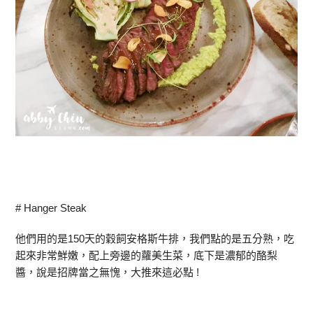
# Hanger Steak
他們用的是150天的穀飼安格斯牛排，我們點的是五分熟，吃
起來非常鮮嫩，配上旁邊的蘿美生菜，底下是濃郁的酪梨
醬，說是招牌當之無愧，大推來這必點 !