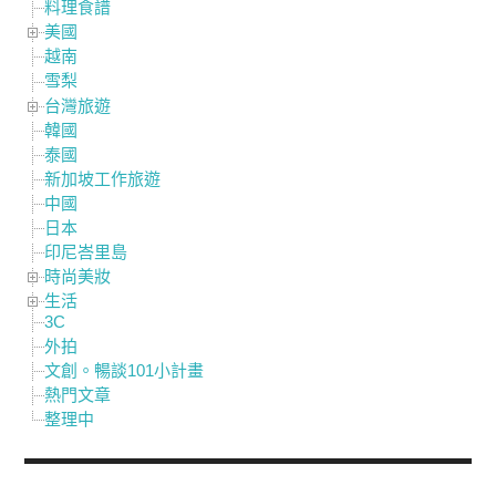
料理食譜
美國
越南
雪梨
台灣旅遊
韓國
泰國
新加坡工作旅遊
中國
日本
印尼峇里島
時尚美妝
生活
3C
外拍
文創。暢談101小計畫
熱門文章
整理中