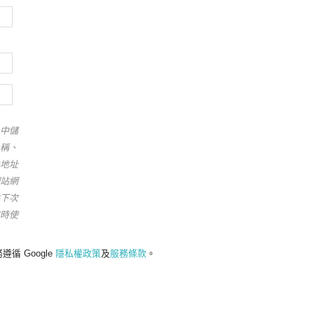
中儲
稱、
地址
站網
下次
時使
遵循 Google
隱私權政策
及
服務條款
。