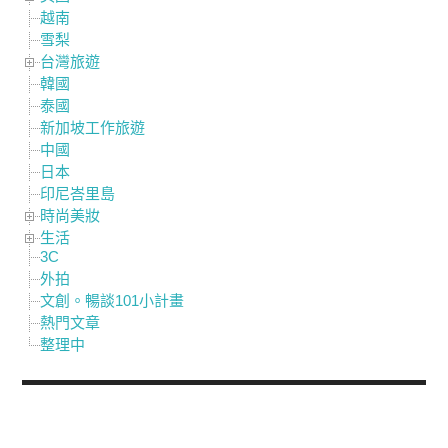
越南
雪梨
台灣旅遊
韓國
泰國
新加坡工作旅遊
中國
日本
印尼峇里島
時尚美妝
生活
3C
外拍
文創。暢談101小計畫
熱門文章
整理中