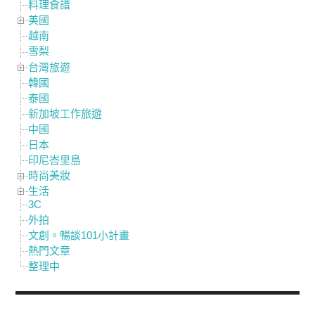
料理食譜
美國
越南
雪梨
台灣旅遊
韓國
泰國
新加坡工作旅遊
中國
日本
印尼峇里島
時尚美妝
生活
3C
外拍
文創。暢談101小計畫
熱門文章
整理中