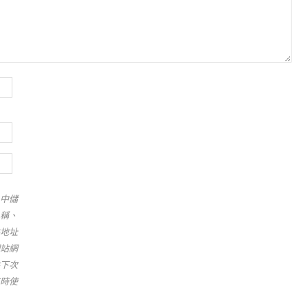
中儲
稱、
地址
站網
下次
時使