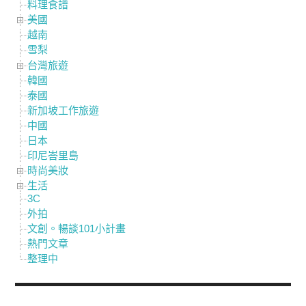
料理食譜
美國
越南
雪梨
台灣旅遊
韓國
泰國
新加坡工作旅遊
中國
日本
印尼峇里島
時尚美妝
生活
3C
外拍
文創。暢談101小計畫
熱門文章
整理中