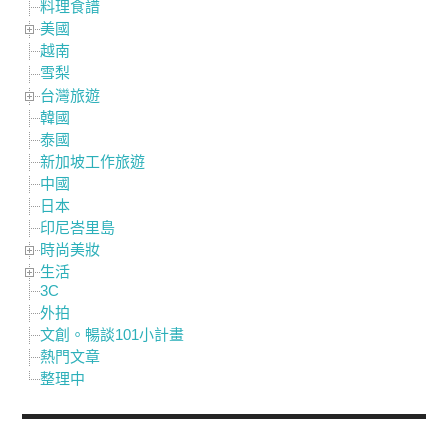
料理食譜
美國
越南
雪梨
台灣旅遊
韓國
泰國
新加坡工作旅遊
中國
日本
印尼峇里島
時尚美妝
生活
3C
外拍
文創。暢談101小計畫
熱門文章
整理中