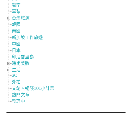
越南
雪梨
台灣旅遊
韓國
泰國
新加坡工作旅遊
中國
日本
印尼峇里島
時尚美妝
生活
3C
外拍
文創。暢談101小計畫
熱門文章
整理中