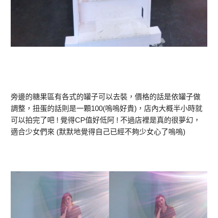
旁邊的糖果區有各式的罐子可以去裝，價格的話是依罐子做
調整，扭蛋的話則是一顆100(嗚嗚好貴)，店內大概半小時就
可以拍完了吧 ! 覺得CP值好低阿 ! 不過店裡是真的很夢幻，
適合少女們來 (默默地覺得自己已經不夠少女心了嗚嗚)