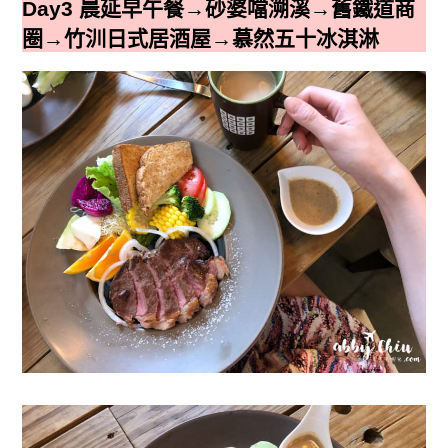
Day3 晨延早午餐→砂婆噹溯溪→舊鐵道商
圈→竹汌日式居酒屋→慕然五十冰淇淋