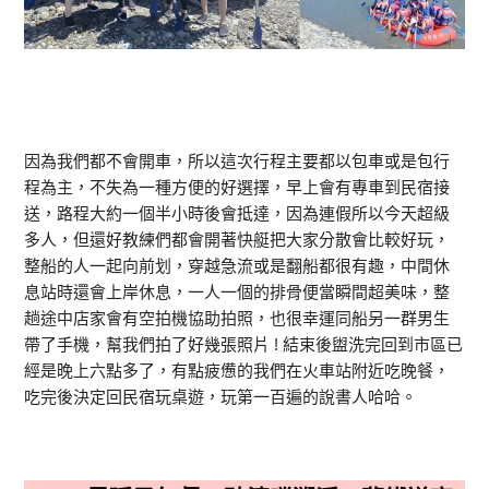
因為我們都不會開車，所以這次行程主要都以包車或是包行
程為主，不失為一種方便的好選擇，早上會有專車到民宿接
送，路程大約一個半小時後會抵達，因為連假所以今天超級
多人，但還好教練們都會開著快艇把大家分散會比較好玩，
整船的人一起向前划，穿越急流或是翻船都很有趣，中間休
息站時還會上岸休息，一人一個的排骨便當瞬間超美味，整
趟途中店家會有空拍機協助拍照，也很幸運同船另一群男生
帶了手機，幫我們拍了好幾張照片 ! 結束後盥洗完回到市區已
經是晚上六點多了，有點疲憊的我們在火車站附近吃晚餐，
吃完後決定回民宿玩桌遊，玩第一百遍的說書人哈哈。