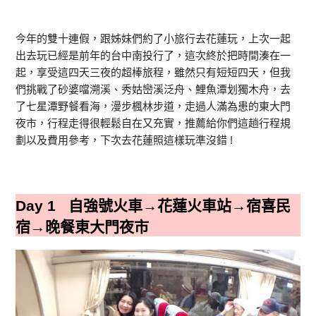
今年的雙十連假，跟姊妹們約了小旅行去花蓮玩，上次一起
出去玩已經是前年的台中南投行了，這次終於把時間湊在一
起，享受這四天三夜的超棒旅程，雖然只有短短四天，但我
們挑戰了砂婆噹溯溪、秀姑巒溪泛舟、鯉魚潭划獨木舟，去
了七星潭野餐看海，漫步楓林步道，走過人滿為患的東大門
夜市，行程走得很輕鬆自在又充實，推薦給你們這趟行程規
劃以及費用參考，下次去花蓮照這樣玩準沒錯 !
Day 1 自強號火車→花蓮火車站→宿喜民
宿→晚餐東大門夜市