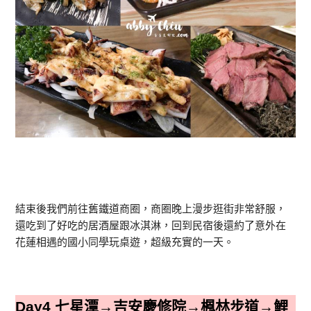
結束後我們前往舊鐵道商圈，商圈晚上漫步逛街非常舒服，
還吃到了好吃的居酒屋跟冰淇淋，回到民宿後還約了意外在
花蓮相遇的國小同學玩桌遊，超級充實的一天。
Day4 七星潭→吉安慶修院→楓林步道→鯉