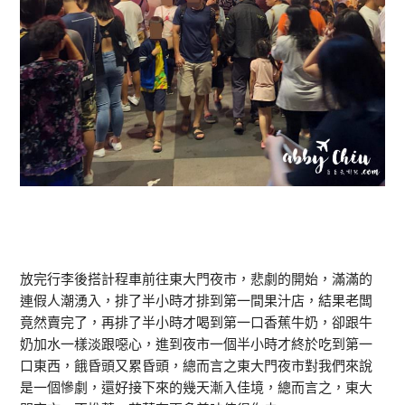
放完行李後搭計程車前往東大門夜市，悲劇的開始，滿滿的
連假人潮湧入，排了半小時才排到第一間果汁店，結果老闆
竟然賣完了，再排了半小時才喝到第一口香蕉牛奶，卻跟牛
奶加水一樣淡跟噁心，進到夜市一個半小時才終於吃到第一
口東西，餓昏頭又累昏頭，總而言之東大門夜市對我們來說
是一個慘劇，還好接下來的幾天漸入佳境，總而言之，東大