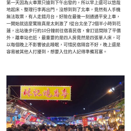
第一天因為火車票只搶到下午出發的，所以早上還可以悠哉
地起床、整理行李再出門，沒想到到了北車，竟然有人手機
無法取票，有人走錯月台，好險在最後一刻通通平安上車，
一開始就這麼驚險真是太刺激了 !從台北坐了2個半小時到花
蓮，出站後步行約10分鐘前往宿喜民宿，會訂這間除了平價
外，離車站也近，最重要的是四人房竟然是四張單人床，可
以每個晚上不影響彼此睡眠，可惜民宿隔音不好，晚上還是
容易被其他人打擾到，想要入住的人記得準備耳塞。