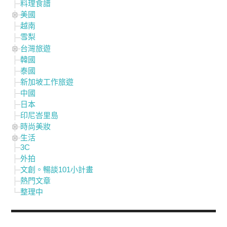
料理食譜
美國
越南
雪梨
台灣旅遊
韓國
泰國
新加坡工作旅遊
中國
日本
印尼峇里島
時尚美妝
生活
3C
外拍
文創。暢談101小計畫
熱門文章
整理中