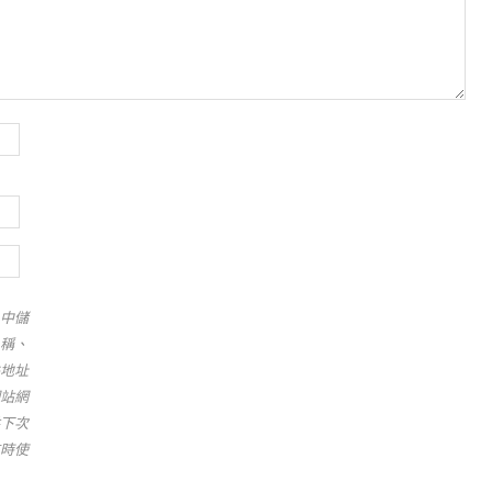
中儲
稱、
地址
站網
下次
時使