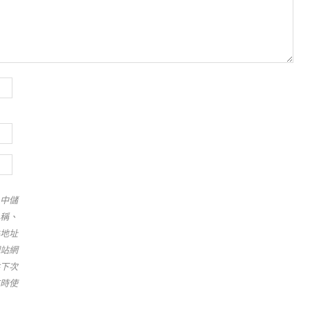
中儲
稱、
地址
站網
下次
時使