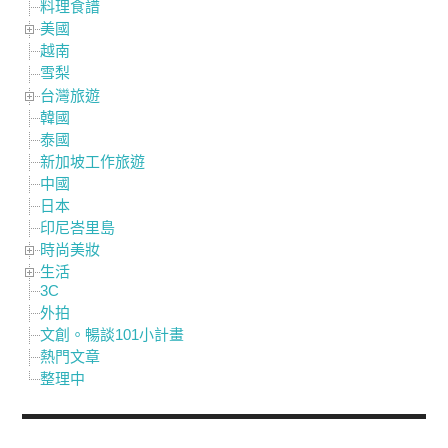
料理食譜
美國
越南
雪梨
台灣旅遊
韓國
泰國
新加坡工作旅遊
中國
日本
印尼峇里島
時尚美妝
生活
3C
外拍
文創。暢談101小計畫
熱門文章
整理中