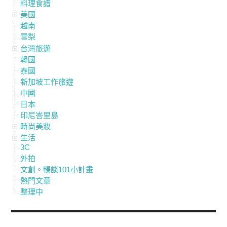
料理食譜
美國
越南
雪梨
台灣旅遊
韓國
泰國
新加坡工作旅遊
中國
日本
印尼峇里島
時尚美妝
生活
3C
外拍
文創。暢談101小計畫
熱門文章
整理中