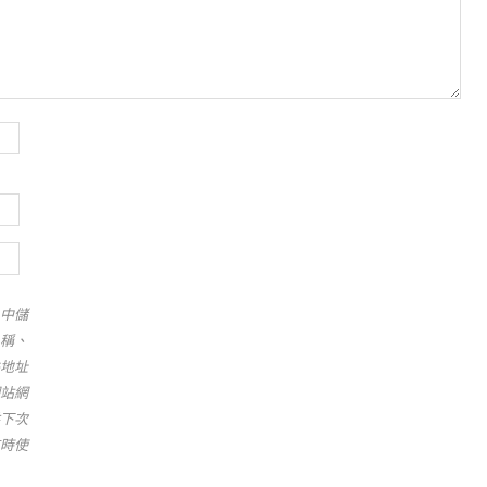
中儲
稱、
地址
站網
下次
時使