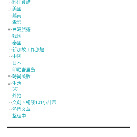
料理食譜
美國
越南
雪梨
台灣旅遊
韓國
泰國
新加坡工作旅遊
中國
日本
印尼峇里島
時尚美妝
生活
3C
外拍
文創。暢談101小計畫
熱門文章
整理中