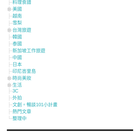
料理食譜
美國
越南
雪梨
台灣旅遊
韓國
泰國
新加坡工作旅遊
中國
日本
印尼峇里島
時尚美妝
生活
3C
外拍
文創。暢談101小計畫
熱門文章
整理中